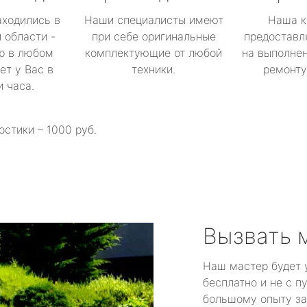
аходились в
Наши специалисты имеют
Наша к
 области -
при себе оригинальные
предоставл
р в любом
комплектующие от любой
на выполнен
ет у Вас в
техники.
ремонту 
и часа.
остики – 1000 руб.
Вызвать 
Наш мастер будет 
бесплатно и не с п
большому опыту за