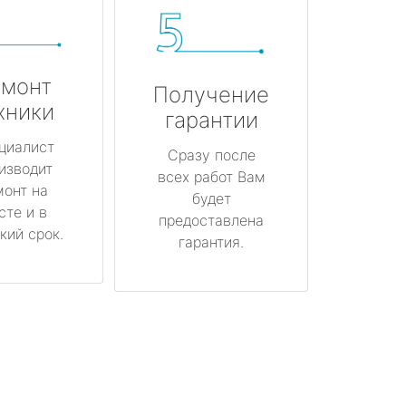
монт
Получение
хники
гарантии
циалист
Сразу после
изводит
всех работ Вам
монт на
будет
сте и в
предоставлена
кий срок.
гарантия.