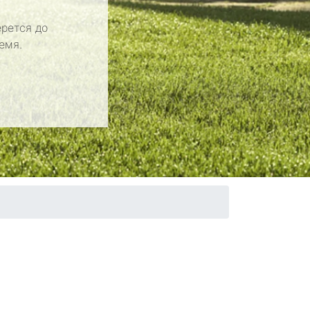
рется до
емя.