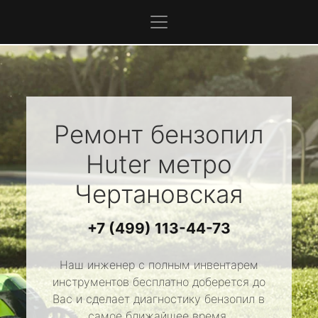
Ремонт бензопил
Huter
метро
Чертановская
+7 (499) 113-44-73
Наш инженер с полным инвентарем
инструментов бесплатно доберется до
Вас и сделает диагностику бензопил в
самое ближайшее время.